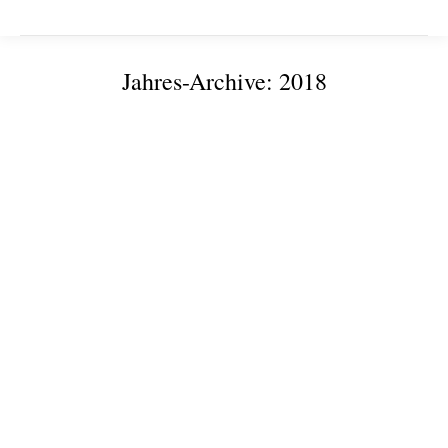
Jahres-Archive:
2018
Sie befinden sich hier:
Informationstag an den Modellfabriken