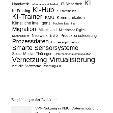
KI
Handwerk
IT-Sicherheit
Informationssicherheit
KI-Hub
KI-Frühling
KI-Stammtisch
KI-Trainer
KMU
Kommunikation
Künstliche Intelligenz
Machine Learning
Migration
Mittelstand
Mittelstand-Digital
Netzwerk
Produktionssteuerung
Nachhaltigkeit
NIS-2
Prozessdaten
Prozessoptimierung
Smarte Sensorsysteme
Social Media
Thüringen
Unternehmenskommunikation
Virtualisierung
Vernetzung
virtuelle Showrooms
Wartung 4.0
Empfehlungen der Redaktion
VPN-Nutzung in KMU: Datenschutz und