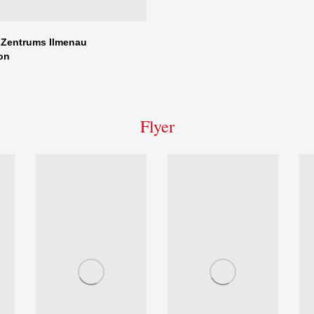
l Zentrums Ilmenau
on
Flyer