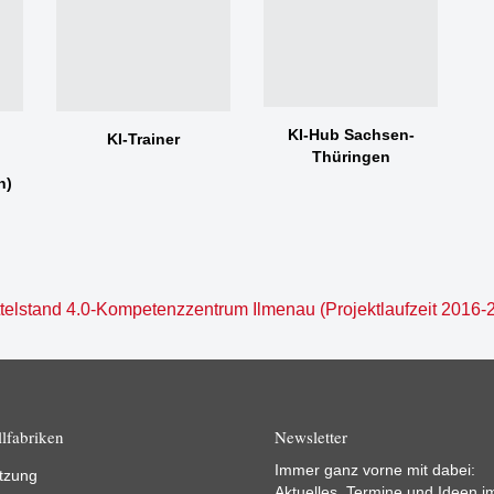
KI-Hub Sachsen-
KI-Trainer
Thüringen
n)
elstand 4.0-Kompetenzzentrum Ilmenau (Projektlaufzeit 2016-2
lfabriken
Newsletter
Immer ganz vorne mit dabei:
tzung
Aktuelles, Termine und Ideen i