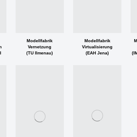
Modellfabrik
Modellfabrik
M
m
Vernetzung
Virtualisierung
l
(TU Ilmenau)
(EAH Jena)
(I