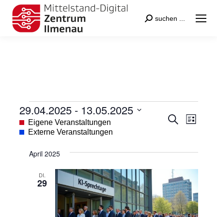
Search:
suchen ...
29.04.2025
 - 
13.05.2025
Veranstaltungen
Veranstal
Veran
Suche
Datum
Eigene Veranstaltungen
Liste
Suche
Ansic
wählen.
Externe Veranstaltungen
und
Navig
April 2025
Ansichten
Navigatio
DI.
29