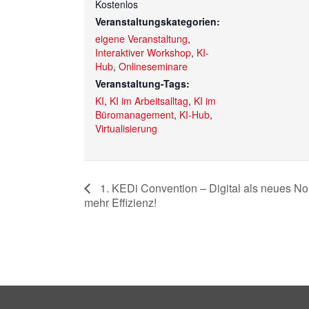
Kostenlos
Veranstaltungskategorien:
eigene Veranstaltung
,
Interaktiver Workshop
,
KI-
Hub
,
Onlineseminare
Veranstaltung-Tags:
KI
,
KI im Arbeitsalltag
,
KI im
Büromanagement
,
KI-Hub
,
Virtualisierung
1. KEDi Convention – Digital als neues No
mehr Effizienz!