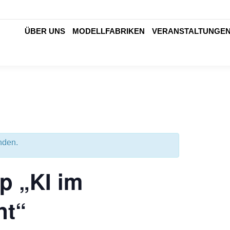
ÜBER UNS
MODELLFABRIKEN
VERANSTALTUNGE
nden.
p „KI im
nt“