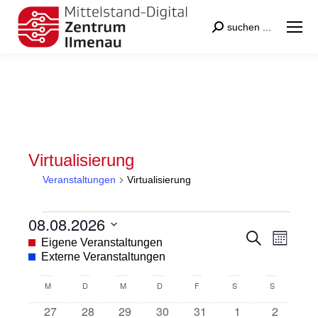
Search:
suchen ...
Virtualisierung
Veranstaltungen
Virtualisierung
Veranstaltungen
08.08.2026
Veranstal
Veran
Suche
Datum
Eigene Veranstaltungen
Monat
Suche
Ansic
wählen.
Externe Veranstaltungen
und
Navig
Kalender
M
MONTAG
D
DIENSTAG
M
MITTWOCH
D
DONNERSTAG
F
FREITAG
S
SAMSTAG
S
SONNTAG
Ansichten
von
0
0
0
0
0
0
0
27
28
29
30
31
1
2