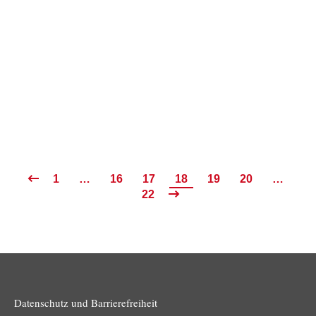
Digitalblog
,
Technik
25.06.2022
Der 3D-Druck von Gebäuden erhält immer wieder große
Aufmerksamkeit in den Medien und auf Youtube gibt es
zahlreiche Videos, die…
Weiterlesen
1
…
16
17
18
19
20
…
22
Datenschutz und Barrierefreiheit