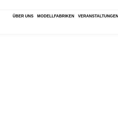
ÜBER UNS
MODELLFABRIKEN
VERANSTALTUNGE
Digitale Arbeit gesund gestalten: Ein
Üb
Leitfaden für Unternehmen
Ge