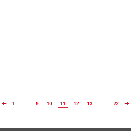
1
…
9
10
11
12
13
…
22