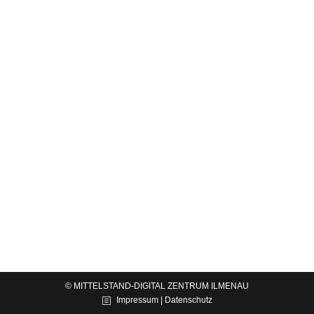
Die Cross-Cluster Wochen Thüringen 2022
News
Von
CCIT
22.08.2022
Am 07.09.2022 starten die Netzwerke der Cross-
Cluster-Initiative Thüringen die Neuauflage der in
den letzten beiden Jahren so erfolgreichen Cross-
Cluster-Wochen. In der Veranstaltungsreihe von
September bis Oktober werden Themen wie
Messtechnik,…
© MITTELSTAND-DIGITAL ZENTRUM ILMENAU
Impressum | Datenschutz