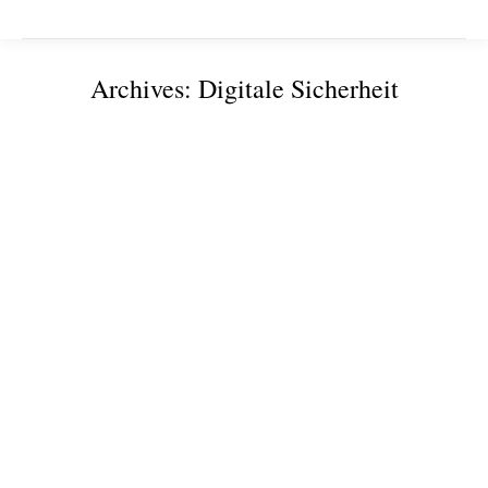
Archives:
Digitale Sicherheit
Sie befinden sich hier:
hessian.AI
Von
Mittelstand-Digital Zentrum Ilmenau
12.06.2026
FZI Forschungszentrum Informatik
Von
Mittelstand-Digital Zentrum Ilmenau
08.06.2026
Sie stehen vor IT-Herausforderungen in Bereichen
wie Energiewende, Cybersicherheit oder
nachhaltiger Mobilität? Das FZI ist Ihr Partner für
innovative Software, Systemlösungen und
Konzepte. Als gemeinnützige, unabhängige