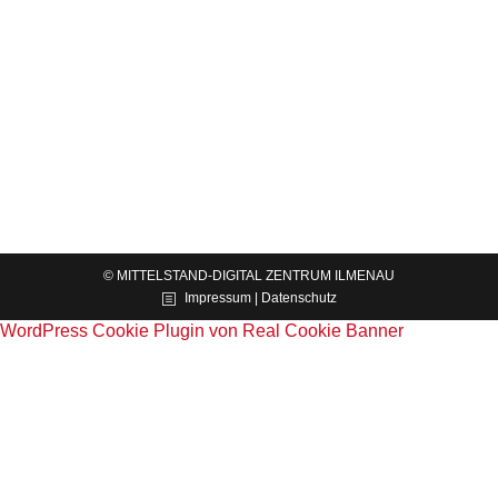
Instrumenten in die digitale Zukunft segeln
News
Von
Mittelstand-Digital Zentrum Ilmenau
26.09.2022
Ahoi! Kommen Sie an Bord und setzen Sie mit uns
die Segel für die Zukunft! Wir zeigen Ihnen den
richtigen Kurs durch die Digitalisierung – auch bei
rauer See. Eine…
© MITTELSTAND-DIGITAL ZENTRUM ILMENAU
Impressum | Datenschutz
WordPress Cookie Plugin von Real Cookie Banner