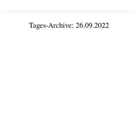
Tages-Archive:
26.09.2022
Sie befinden sich hier:
„Digitaler Segeltörn“ – mit den richtigen