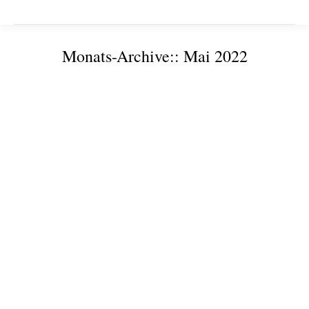
Monats-Archive::
Mai 2022
Sie befinden sich hier:
SpinLab ist neuer Partner im KI-Hub Sachsen-