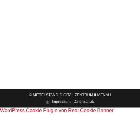
Veranstaltungsreihe zeigt Herausforderungen und
Lösungsansätze
News
Von
Constance Möhwald
14.05.2022
Wie lässt sich ein Gewinde im 3D-Druck
herstellen und was gilt es bei dessen Konstruktion
zu beachten? Welche Rolle spielt dabei das
einzusetzende Fertigungsverfahren? Wie
unterstützen gängige CAD-Systeme eine
Konstruktion…
© MITTELSTAND-DIGITAL ZENTRUM ILMENAU
Impressum | Datenschutz
WordPress Cookie Plugin von Real Cookie Banner