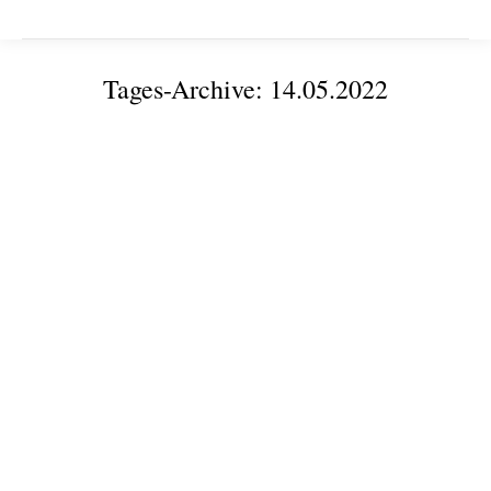
Tages-Archive:
14.05.2022
Sie befinden sich hier:
Konstruieren für den 3D-Druck: