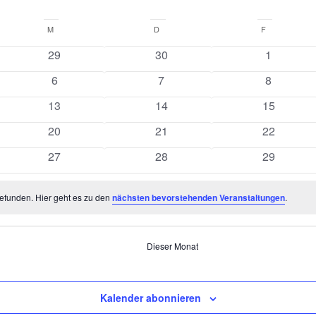
M
MITTWOCH
D
DONNERSTAG
F
FREITAG
0
0
0
29
30
1
ungen
Veranstaltungen
Veranstaltungen
Veranstal
0
0
0
6
7
8
ungen
Veranstaltungen
Veranstaltungen
Veranstal
0
0
0
13
14
15
ungen
Veranstaltungen
Veranstaltungen
Veranstalt
0
0
0
20
21
22
ungen
Veranstaltungen
Veranstaltungen
Veranstalt
0
0
0
27
28
29
ungen
Veranstaltungen
Veranstaltungen
Veranstalt
efunden. Hier geht es zu den
nächsten bevorstehenden Veranstaltungen
.
Dieser Monat
Kalender abonnieren