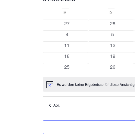
Datum
Kalender
wählen.
M
MONTAG
D
DIENSTAG
von
0
0
27
28
Veranstaltungen
Veranstaltungen
Veranstalt
0
0
4
5
Veranstaltungen
Veranstalt
0
0
11
12
Veranstaltungen
Veranstalt
0
0
18
19
Veranstaltungen
Veranstalt
0
0
25
26
Veranstaltungen
Veranstalt
Es wurden keine Ergebnisse für diese Ansicht g
Hinweis
Apr.