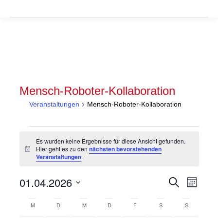
Mensch-Roboter-Kollaboration
Veranstaltungen
Mensch-Roboter-Kollaboration
Veranstaltungen
Es wurden keine Ergebnisse für diese Ansicht gefunden.
Hier geht es zu den
nächsten bevorstehenden
Hinweis
Veranstaltungen
.
Veranstal
Veran
01.04.2026
Suche
Monat
Suche
Ansic
Datum
Kalender
wählen.
M
MONTAG
D
DIENSTAG
M
MITTWOCH
D
DONNERSTAG
F
FREITAG
S
SAMSTAG
S
SONNTAG
und
Navig