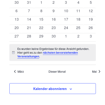
von
0
0
0
0
0
0
0
30
31
1
2
3
4
5
Ansichten
Veranstaltungen
Veranstaltungen
Veranstaltungen
Veranstaltungen
Veranstaltungen
Veranstaltungen
Veranstaltungen
Veransta
Navigatio
0
0
0
0
0
0
0
6
7
8
9
10
11
12
Veranstaltungen
Veranstaltungen
Veranstaltungen
Veranstaltungen
Veranstaltungen
Veranstaltungen
Veranstal
0
0
0
0
0
0
0
13
14
15
16
17
18
19
Veranstaltungen
Veranstaltungen
Veranstaltungen
Veranstaltungen
Veranstaltungen
Veranstaltungen
Veranstal
0
0
0
0
0
0
0
20
21
22
23
24
25
26
Veranstaltungen
Veranstaltungen
Veranstaltungen
Veranstaltungen
Veranstaltungen
Veranstaltungen
Veranstal
0
0
0
0
0
0
0
27
28
29
30
1
2
3
Veranstaltungen
Veranstaltungen
Veranstaltungen
Veranstaltungen
Veranstaltungen
Veranstaltungen
Veransta
Es wurden keine Ergebnisse für diese Ansicht gefunden.
Hier geht es zu den
nächsten bevorstehenden
Hinweis
Veranstaltungen
.
März
Dieser Monat
Mai
Kalender abonnieren