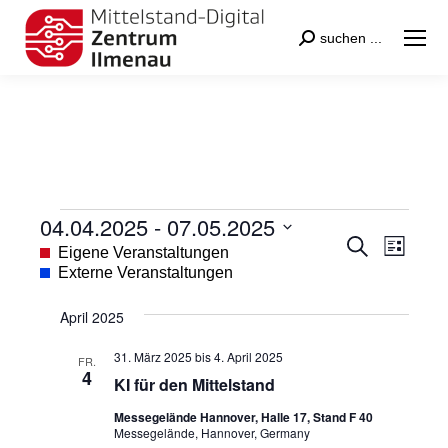
Search:
suchen ...
04.04.2025
 - 
07.05.2025
Veranstaltungen
Veranstal
Veran
Suche
Datum
Eigene Veranstaltungen
Liste
Suche
Ansic
wählen.
Externe Veranstaltungen
und
Navig
April 2025
Ansichten
31. März 2025
bis
4. April 2025
Navigatio
FR.
4
KI für den Mittelstand
Messegelände Hannover, Halle 17, Stand F 40
Messegelände, Hannover, Germany