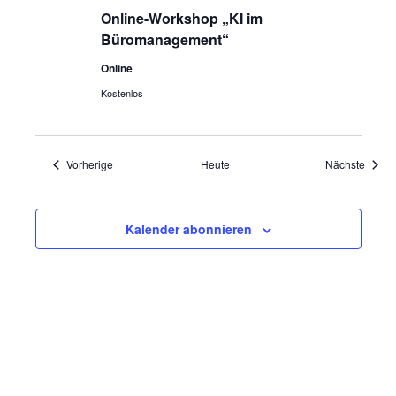
Online-Workshop „KI im
Büromanagement“
Online
Kostenlos
Veranstaltungen
Veran
Vorherige
Heute
Nächste
Kalender abonnieren