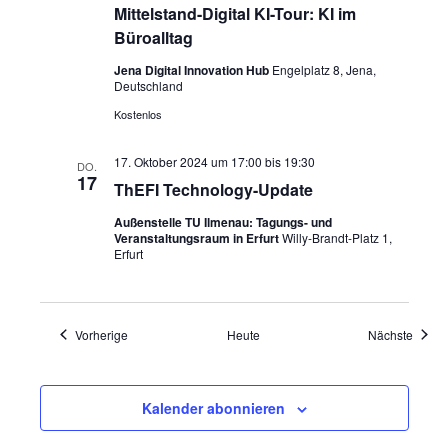
Mittelstand-Digital KI-Tour: KI im
Büroalltag
Jena Digital Innovation Hub
Engelplatz 8, Jena,
Deutschland
Kostenlos
17. Oktober 2024 um 17:00
bis
19:30
DO.
17
ThEFI Technology-Update
Außenstelle TU Ilmenau: Tagungs- und
Veranstaltungsraum in Erfurt
Willy-Brandt-Platz 1,
Erfurt
Veranstaltungen
Veran
Vorherige
Heute
Nächste
Kalender abonnieren