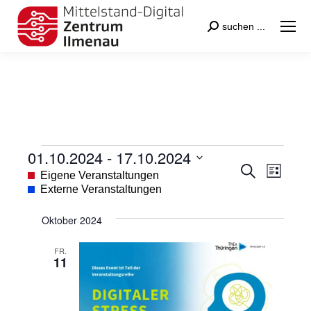
Search:
suchen ...
01.10.2024
 - 
17.10.2024
Veranstaltungen
Veranstal
Veran
Suche
Datum
Eigene Veranstaltungen
Liste
Suche
Ansic
wählen.
Externe Veranstaltungen
und
Navig
Oktober 2024
Ansichten
Navigatio
FR.
11