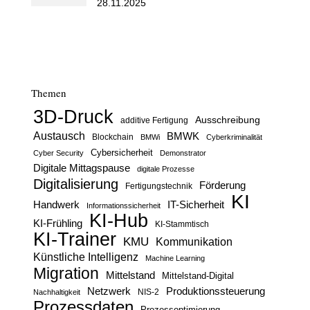
28.11.2025
Themen
3D-Druck
Ausschreibung
additive Fertigung
Austausch
BMWK
Blockchain
BMWi
Cyberkriminalität
Cybersicherheit
Cyber Security
Demonstrator
Digitale Mittagspause
digitale Prozesse
Digitalisierung
Förderung
Fertigungstechnik
KI
Handwerk
IT-Sicherheit
Informationssicherheit
KI-Hub
KI-Frühling
KI-Stammtisch
KI-Trainer
KMU
Kommunikation
Künstliche Intelligenz
Machine Learning
Migration
Mittelstand
Mittelstand-Digital
Netzwerk
Produktionssteuerung
Nachhaltigkeit
NIS-2
Prozessdaten
Prozessoptimierung