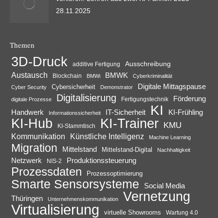
28.11.2025
Themen
3D-Druck
Ausschreibung
additive Fertigung
Austausch
BMWK
Blockchain
BMWi
Cyberkriminalität
Digitale Mittagspause
Cybersicherheit
Cyber Security
Demonstrator
Digitalisierung
Förderung
digitale Prozesse
Fertigungstechnik
KI
Handwerk
IT-Sicherheit
KI-Frühling
Informationssicherheit
KI-Trainer
KI-Hub
KMU
KI-Stammtisch
Kommunikation
Künstliche Intelligenz
Machine Learning
Migration
Mittelstand
Mittelstand-Digital
Nachhaltigkeit
Netzwerk
Produktionssteuerung
NIS-2
Prozessdaten
Prozessoptimierung
Smarte Sensorsysteme
Social Media
Vernetzung
Thüringen
Unternehmenskommunikation
Virtualisierung
virtuelle Showrooms
Wartung 4.0