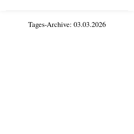
Tages-Archive:
03.03.2026
Sie befinden sich hier:
Grün gedacht, innovativ gemacht: Entdeckertour-