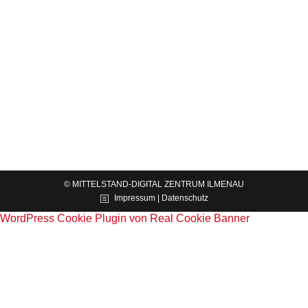
Station in Jena
News
Von
Constance Möhwald
03.03.2026
Mit der dritten Station fand unsere Entdeckertour
zu innovativen produzierenden Unternehmen in
Thüringen am 26. Februar in Jena einen
gelungenen Abschluss. Gastgeber war die BLINK
AG, die den 18 Teilnehmenden…
© MITTELSTAND-DIGITAL ZENTRUM ILMENAU
Impressum | Datenschutz
WordPress Cookie Plugin von Real Cookie Banner