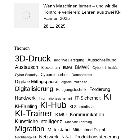
Wenn Maschinen lernen – und wir die
Kontrolle verlieren: Lehren aus zwei KI-
Pannen 2025
28.11.2025
Themen
3D-Druck
Ausschreibung
additive Fertigung
Austausch
BMWK
Blockchain
BMWi
Cyberkriminalität
Cybersicherheit
Cyber Security
Demonstrator
Digitale Mittagspause
digitale Prozesse
Digitalisierung
Förderung
Fertigungstechnik
KI
Handwerk
IT-Sicherheit
Informationssicherheit
KI-Hub
KI-Frühling
KI-Stammtisch
KI-Trainer
KMU
Kommunikation
Künstliche Intelligenz
Machine Learning
Migration
Mittelstand
Mittelstand-Digital
Netzwerk
Produktionssteuerung
Nachhaltigkeit
NIS-2