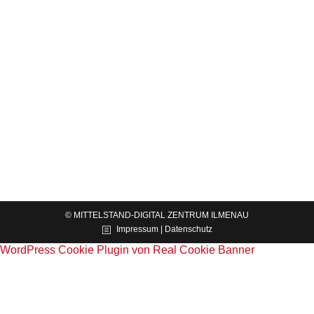
Bund und Länder beschließen Neuaufstellung
regionaler Förderung
News
Von
BMWE
23.01.2026
Das Bundesministerium für Wirtschaft und Energie
hat gemeinsam mit dem Bundesministerium der
Finanzen und den Ländern die gesamte GRW-
Förderung systematisch überarbeitet und die
Neuaufstellung zum 1. Januar 2026 beschlossen.
Die…
© MITTELSTAND-DIGITAL ZENTRUM ILMENAU
Impressum | Datenschutz
WordPress Cookie Plugin von Real Cookie Banner