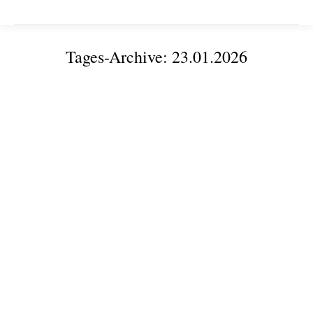
Tages-Archive:
23.01.2026
Sie befinden sich hier:
Regionale Wirtschaftshilfen weiterentwickelt: