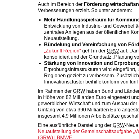
Auch im Bereich der
Förderung wirtschaftsn
Verbesserungen erzielt. So unter anderem:
Mehr Handlungsspielraum für Kommun
Entwicklung von Industrie- und Gewerbefläc
zentrales Anliegen aus der öffentlichen Ko
Neuaufstellung.
Bündelung und Vereinfachung von För
„Zukunft Region“
geht in der
GRW
auf. Dam
konsolidiert und der Grundsatz „Planung vor 
Stärkung von Innovation und Erprobung
Erprobungsinfrastrukturen wird eingeführt
Regionen gezielt zu verbessern. Zusätzlic
Innovationscluster beihilfekonform von fünf
Im Rahmen der
GRW
haben Bund und Länder 
in Höhe von 82 Milliarden Euro eingesetzt und
gewerblichen Wirtschaft und zum Ausbau der 
Umfang von etwa 390 Milliarden Euro angest
insgesamt 4,9 Millionen Arbeitsplätze gescha
Eine ausführliche Darstellung der
GRW
-Neuau
Neuaufstellung der Gemeinschaftsaufgabe „Ver
(
GRW
) |
BMWE
.