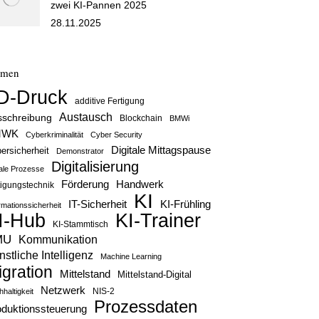
zwei KI-Pannen 2025
28.11.2025
emen
D-Druck
additive Fertigung
Austausch
sschreibung
Blockchain
BMWi
MWK
Cyberkriminalität
Cyber Security
Digitale Mittagspause
ersicherheit
Demonstrator
Digitalisierung
tale Prozesse
Handwerk
Förderung
tigungstechnik
KI
IT-Sicherheit
KI-Frühling
rmationssicherheit
KI-Trainer
I-Hub
KI-Stammtisch
MU
Kommunikation
stliche Intelligenz
Machine Learning
igration
Mittelstand
Mittelstand-Digital
Netzwerk
haltigkeit
NIS-2
Prozessdaten
oduktionssteuerung