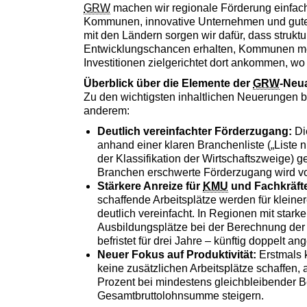
GRW
machen wir regionale Förderung einfacher
Kommunen, innovative Unternehmen und gute
mit den Ländern sorgen wir dafür, dass stru
Entwicklungschancen erhalten, Kommunen m
Investitionen zielgerichtet dort ankommen, wo
Überblick über die Elemente der
GRW
-Neu
Zu den wichtigsten inhaltlichen Neuerungen 
anderem:
Deutlich vereinfachter Förderzugang:
Die
anhand einer klaren Branchenliste („Liste n
der Klassifikation der Wirtschaftszweige) ge
Branchen erschwerte Förderzugang wird vol
Stärkere Anreize für
KMU
und Fachkräft
schaffende Arbeitsplätze werden für klein
deutlich vereinfacht. In Regionen mit st
Ausbildungsplätze bei der Berechnung der 
befristet für drei Jahre – künftig doppelt an
Neuer Fokus auf Produktivität:
Erstmals 
keine zusätzlichen Arbeitsplätze schaffen, 
Prozent bei mindestens gleichbleibender B
Gesamtbruttolohnsumme steigern.