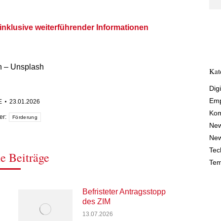
nklusive weiterführender Informationen
h – Unsplash
Kat
Digi
Emp
E
23.01.2026
Kom
er:
Förderung
Ne
New
Tec
e Beiträge
Tem
Befristeter Antragsstopp
des ZIM
13.07.2026