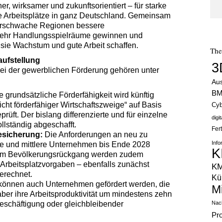
, wirksamer und zukunftsorientiert – für starke
 Arbeitsplätze in ganz Deutschland. Gemeinsam
kturschwache Regionen bessere
ehr Handlungsspielräume gewinnen und
 sie Wachstum und gute Arbeit schaffen.
Th
aufstellung
3
bei der gewerblichen Förderung gehören unter
Au
B
 grundsätzliche Förderfähigkeit wird künftig
icht förderfähiger Wirtschaftszweige“ auf Basis
Cyb
prüft. Der bislang differenzierte und für einzelne
digi
lständig abgeschafft.
Fer
esicherung:
Die Anforderungen an neu zu
Info
ere und mittlere Unternehmen bis Ende 2028
K
arkem Bevölkerungsrückgang werden zudem
Arbeitsplatzvorgaben – ebenfalls zunächst
K
gerechnet.
Kün
können auch Unternehmen gefördert werden, die
M
aber ihre Arbeitsproduktivität um mindestens zehn
eschäftigung oder gleichbleibender
Nach
Pr