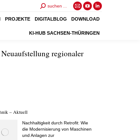
Search:
suchen ...
E-
YouTube
Linkedin
Mail
page
page
N
PROJEKTE
DIGITALBLOG
DOWNLOAD
page
opens
opens
KI-HUB SACHSEN-THÜRINGEN
opens
in
in
in
new
new
 Neuaufstellung regionaler
new
window
window
window
hnik – Aktuell
Nachhaltigkeit durch Retrofit: Wie
die Modernisierung von Maschinen
und Anlagen zur