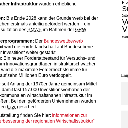
Pro
aher Infrastruktur
wurden erhebliche
S
Soc
en:
Bis Ende 2028 kann der Grunderwerb bei der
V
hen erstmals anteilig gefördert werden – ein
V
nsultation des
BMWE
im Rahmen der
GRW
-
War
derprogrammen:
Der
Bundeswettbewerb
it wird die Förderlandschaft auf Bundesebene
Investition“ weiter gestärkt.
:
Ein neuer Fördertatbestand für Versuchs- und
, um Innovationsgrundlagen in strukturschwachen
h wird die maximale Förderhöchstsumme für
Emp
 auf zehn Millionen Euro verdoppelt.
seit Anfang der 1970er Jahre gemeinsam Mittel
 damit fast 157.000 Investitionsvorhaben der
kommunalen wirtschaftsnahen Infrastruktur im
oßen. Bei den geförderten Unternehmen wurden
ffen
bzw.
gesichert.
fstellung finden Sie hier:
Informationen zur
besserung der regionalen Wirtschaftsstruktur“