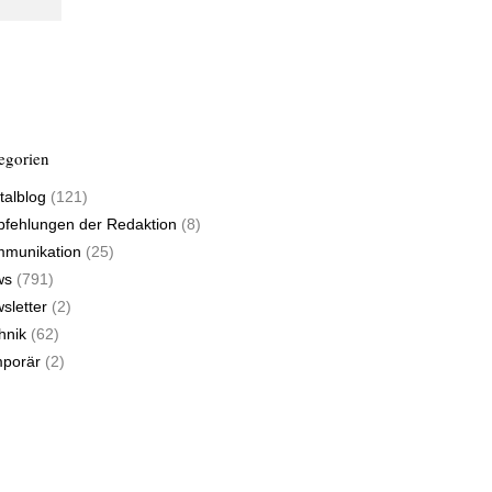
egorien
talblog
(121)
fehlungen der Redaktion
(8)
munikation
(25)
ws
(791)
sletter
(2)
hnik
(62)
porär
(2)