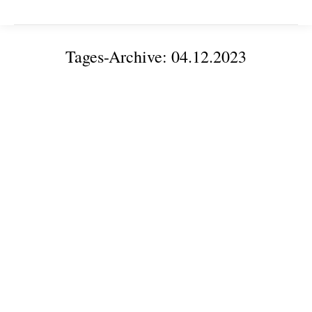
Tages-Archive:
04.12.2023
Sie befinden sich hier:
Digitaler KI-Stammtisch zum Thema