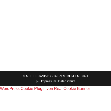
Geschäftsmodellentwicklung und -anpassung
mittels KI-Canvas
News
Von
Dr. Sebastian Gerth
04.12.2023
Das Mittelstand-Digital Zentrum Ilmenau bot
gemeinsam mit dem Mittelstand-Digital Zentrum
Lingen.Münster.Osnabrück sowie dem
Zentrum ProKI-Ilmenau eine Veranstaltung zum
Thema KI-Canvas an. Das Business Modell
Canvas wird in der Regel dazu genutzt, um das…
© MITTELSTAND-DIGITAL ZENTRUM ILMENAU
Impressum | Datenschutz
WordPress Cookie Plugin von Real Cookie Banner