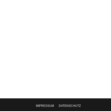
l war die gemeinsame Ideenentwicklung für
IMPRESSUM
DATENSCHUTZ