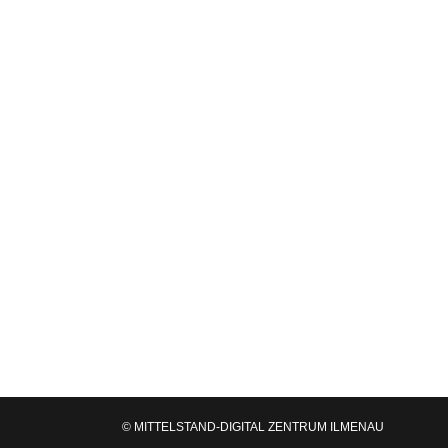
Vernetzungstreffen des KI-Hub Sachsen-
News
Von
Dr. Sebastian Gerth
05.12.2022
Am 24.11.2022 trafen sich die Partner de
die weitere Zusammenarbeit und den verb
© MITTELSTAND-DIGITAL ZENTRUM ILMENAU