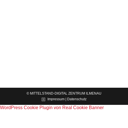
Sekundenschlaf im Fahrsimulationslabor –
Analyse mit Methoden der computergestützten
Intelligenz
News
Von
Dr. Daniel Garten
15.02.2022
In der der aktuellen Ausgabe des KI-
Entwicklerstammtisches des Mittelstand-Digital
Zentrums Ilmenau ging es um das Thema
„Fahrermüdigkeit und Sekundenschlaf im
Fahrsimulationslabor – Analyse mit Methoden der
computergestützten Intelligenz“. Im Rahmen…
© MITTELSTAND-DIGITAL ZENTRUM ILMENAU
Impressum | Datenschutz
WordPress Cookie Plugin von Real Cookie Banner