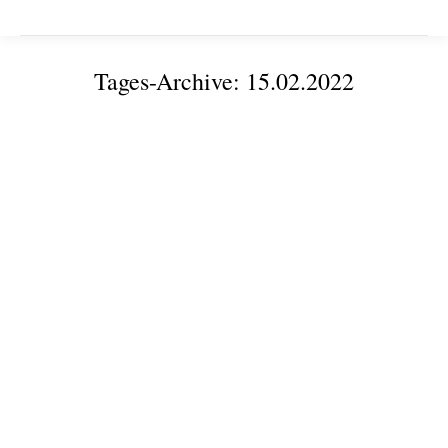
Tages-Archive:
15.02.2022
Sie befinden sich hier:
KI-Entwicklerstammtisch: Fahrermüdigkeit und