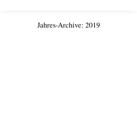
Jahres-Archive:
2019
Sie befinden sich hier:
Gründermesse mit Digitalisierungsthemen