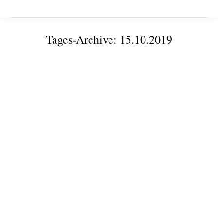
Tages-Archive:
15.10.2019
Sie befinden sich hier:
Drei Modellfabriken stellen sich auf dem