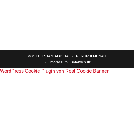
Saalfelder Technologietag vor
News
Von
Mittelstand-Digital Zentrum Ilmenau
15.10.2019
Präsentation im Praxislabor Wirtschaft 4.0
© MITTELSTAND-DIGITAL ZENTRUM ILMENAU
Impressum | Datenschutz
WordPress Cookie Plugin von Real Cookie Banner