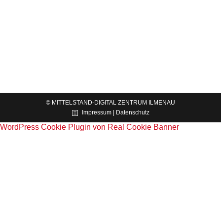
News
Von
Mittelstand-Digital Zentrum Ilmenau
06.09.2019
Am 27. August 2019 besuchte der Hochschulrat
der TU Ilmenau das Fachgebiet
Fertigungstechnik.
© MITTELSTAND-DIGITAL ZENTRUM ILMENAU
Impressum | Datenschutz
WordPress Cookie Plugin von Real Cookie Banner