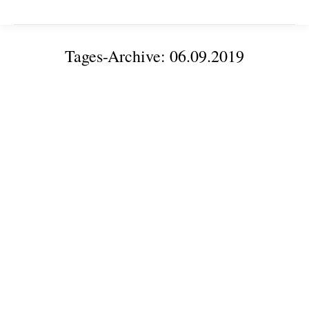
Tages-Archive:
06.09.2019
Sie befinden sich hier:
Hochschulrat zu Gast im Newtonbau