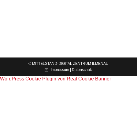
News
Von
Mittelstand-Digital Zentrum Ilmenau
27.08.2019
Am 22. August 2019 veranstaltete die Thüringer
Agentur für die Kreativwirtschaft ein Forum zu
aktuellen Zukunftsthemen.
© MITTELSTAND-DIGITAL ZENTRUM ILMENAU
Impressum | Datenschutz
WordPress Cookie Plugin von Real Cookie Banner