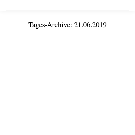
Tages-Archive:
21.06.2019
Sie befinden sich hier:
VDI zu Besuch im Kompetenzzentrum Ilmenau