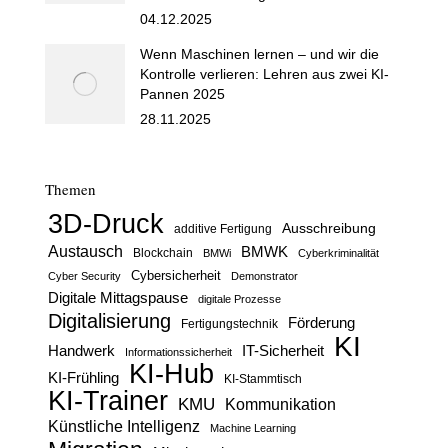
04.12.2025
Wenn Maschinen lernen – und wir die
Kontrolle verlieren: Lehren aus zwei KI-
Pannen 2025
28.11.2025
Themen
3D-Druck
Ausschreibung
additive Fertigung
Austausch
BMWK
Blockchain
BMWi
Cyberkriminalität
Cybersicherheit
Cyber Security
Demonstrator
Digitale Mittagspause
digitale Prozesse
Digitalisierung
Förderung
Fertigungstechnik
KI
Handwerk
IT-Sicherheit
Informationssicherheit
KI-Hub
KI-Frühling
KI-Stammtisch
KI-Trainer
KMU
Kommunikation
Künstliche Intelligenz
Machine Learning