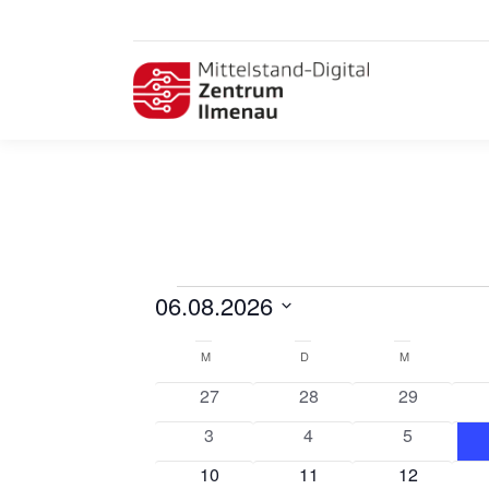
Veranstaltungen
06.08.2026
Datum
Kalender
wählen.
M
MONTAG
D
DIENSTAG
M
MITTWOCH
von
0
0
0
27
28
29
Veranstaltungen
Veranstaltungen
Veranstaltungen
Veranstalt
0
0
0
3
4
5
Veranstaltungen
Veranstaltungen
Veranstalt
0
0
0
10
11
12