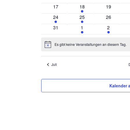
Veranstaltungen
Veranstaltungen
Veranstalt
0
1
0
17
18
19
Veranstaltungen
Veranstaltung
Veranstalt
1
1
0
24
25
26
Veranstaltung
Veranstaltung
Veranstalt
0
2
1
31
1
2
Veranstaltungen
Veranstaltungen
Veranstalt
Es gibt keine Veranstaltungen an diesem Tag.
Hinweis
Juli
Kalender 