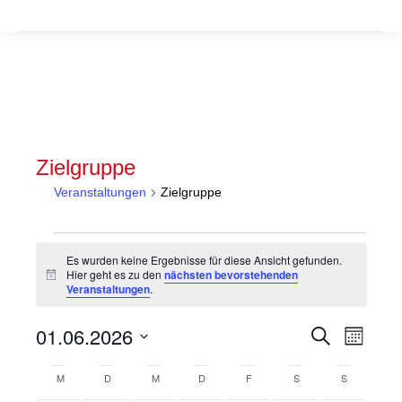
Zielgruppe
Veranstaltungen
Zielgruppe
Veranstaltungen
Es wurden keine Ergebnisse für diese Ansicht gefunden.
Hier geht es zu den
nächsten bevorstehenden
Hinweis
Veranstaltungen
.
Veranstal
Veran
01.06.2026
Suche
Monat
Suche
Ansic
Datum
Kalender
wählen.
M
MONTAG
D
DIENSTAG
M
MITTWOCH
D
DONNERSTAG
F
FREITAG
S
SAMSTAG
S
SONNTAG
und
Navig