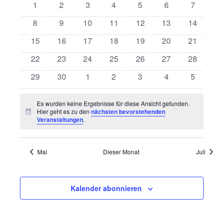
von
0
0
0
0
0
0
0
1
2
3
4
5
6
7
Ansichten
Veranstaltungen
Veranstaltungen
Veranstaltungen
Veranstaltungen
Veranstaltungen
Veranstaltungen
Veranstaltungen
Veransta
Navigatio
0
0
0
0
0
0
0
8
9
10
11
12
13
14
Veranstaltungen
Veranstaltungen
Veranstaltungen
Veranstaltungen
Veranstaltungen
Veranstaltungen
Veranstal
0
0
0
0
0
0
0
15
16
17
18
19
20
21
Veranstaltungen
Veranstaltungen
Veranstaltungen
Veranstaltungen
Veranstaltungen
Veranstaltungen
Veranstal
0
0
0
0
0
0
0
22
23
24
25
26
27
28
Veranstaltungen
Veranstaltungen
Veranstaltungen
Veranstaltungen
Veranstaltungen
Veranstaltungen
Veranstal
0
0
0
0
0
0
0
29
30
1
2
3
4
5
Veranstaltungen
Veranstaltungen
Veranstaltungen
Veranstaltungen
Veranstaltungen
Veranstaltungen
Veransta
Es wurden keine Ergebnisse für diese Ansicht gefunden.
Hier geht es zu den
nächsten bevorstehenden
Hinweis
Veranstaltungen
.
Mai
Dieser Monat
Juli
Kalender abonnieren