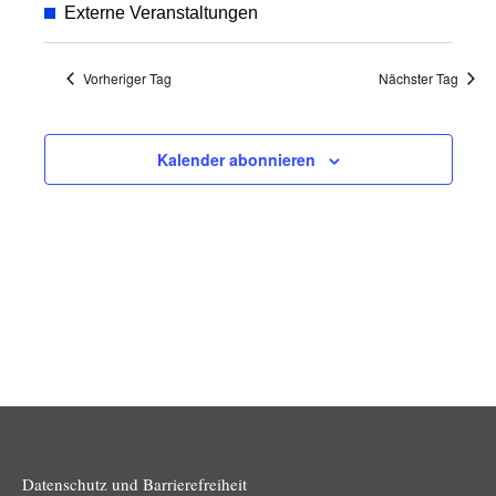
Suche
Ansic
wählen.
Externe Veranstaltungen
und
Navig
Ansichten
Vorheriger Tag
Nächster Tag
Navigatio
Kalender abonnieren
Datenschutz und Barrierefreiheit