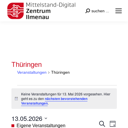
Search:
suchen ...
Thüringen
Veranstaltungen
Thüringen
Veranstaltungen
Keine Veranstaltungen für 13. Mai 2026 vorgesehen. Hier
für
geht es zu den
nächsten bevorstehenden
Hinweis
Veranstaltungen
.
13.
Mai
13.05.2026
2026
Veranstal
Veran
Suche
Datum
Eigene Veranstaltungen
Tag