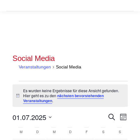
Social Media
Veranstaltungen
Social Media
Veranstaltungen
Es wurden keine Ergebnisse für diese Ansicht gefunden.
Hier geht es zu den
nächsten bevorstehenden
Hinweis
Veranstaltungen
.
Veranstal
Veran
01.07.2025
Suche
Monat
Suche
Ansic
Datum
Kalender
wählen.
M
MONTAG
D
DIENSTAG
M
MITTWOCH
D
DONNERSTAG
F
FREITAG
S
SAMSTAG
S
SONNTAG
und
Navig