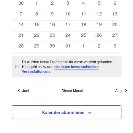
von
0
0
0
0
0
0
0
30
1
2
3
4
5
6
Ansichten
Veranstaltungen
Veranstaltungen
Veranstaltungen
Veranstaltungen
Veranstaltungen
Veranstaltungen
Veranstaltungen
Veransta
Navigatio
0
0
0
0
0
0
0
7
8
9
10
11
12
13
Veranstaltungen
Veranstaltungen
Veranstaltungen
Veranstaltungen
Veranstaltungen
Veranstaltungen
Veranstal
0
0
0
0
0
0
0
14
15
16
17
18
19
20
Veranstaltungen
Veranstaltungen
Veranstaltungen
Veranstaltungen
Veranstaltungen
Veranstaltungen
Veranstal
0
0
0
0
0
0
0
21
22
23
24
25
26
27
Veranstaltungen
Veranstaltungen
Veranstaltungen
Veranstaltungen
Veranstaltungen
Veranstaltungen
Veranstal
0
0
0
0
0
0
0
28
29
30
31
1
2
3
Veranstaltungen
Veranstaltungen
Veranstaltungen
Veranstaltungen
Veranstaltungen
Veranstaltungen
Veransta
Es wurden keine Ergebnisse für diese Ansicht gefunden.
Hier geht es zu den
nächsten bevorstehenden
Hinweis
Veranstaltungen
.
Juni
Dieser Monat
Aug.
Kalender abonnieren