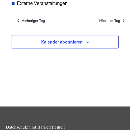
Suche
Ansic
wählen.
Externe Veranstaltungen
und
Navig
Ansichten
Vorheriger Tag
Nächster Tag
Navigatio
Kalender abonnieren
Datenschutz und Barrierefreiheit