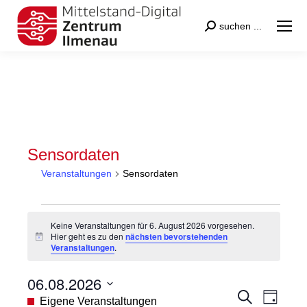
Search:
suchen ...
Sensordaten
Veranstaltungen
Sensordaten
Veranstaltungen
Keine Veranstaltungen für 6. August 2026 vorgesehen.
für
Hier geht es zu den
nächsten bevorstehenden
Hinweis
Veranstaltungen
.
6.
August
06.08.2026
2026
Veranstal
Veran
Suche
Datum
Eigene Veranstaltungen
Tag