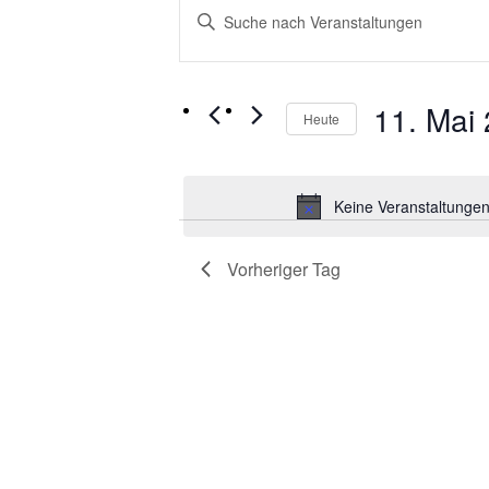
Bitte
für
Suche
Schlüsselwort
11.
und
eingeben.
Suche
Mai
Ansichten,
nach
11. Mai
2026
Heute
Navigation
Veranstaltungen
Schlüsselwort.
Datum
wählen.
Keine Veranstaltungen
Vorheriger Tag