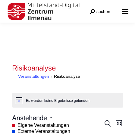
Search:
suchen ...
Risikoanalyse
Veranstaltungen
Risikoanalyse
Veranstaltungen
Es wurden keine Ergebnisse gefunden.
Hinweis
Anstehende
Veranstal
Veran
Suche
Datum
Eigene Veranstaltungen
Liste
Suche
Ansic
wählen.
Externe Veranstaltungen