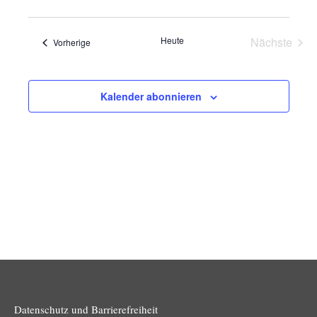
und
Navig
Ansichten
Heute
Nächste
Veranstaltungen
Vorherige
Navigatio
Veransta
Kalender abonnieren
Datenschutz und Barrierefreiheit