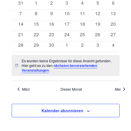
von
0
0
0
0
0
0
0
31
1
2
3
4
5
6
Ansichten
Veranstaltungen
Veranstaltungen
Veranstaltungen
Veranstaltungen
Veranstaltungen
Veranstaltungen
Veranstaltungen
Veransta
Navigatio
0
0
0
0
0
0
0
7
8
9
10
11
12
13
Veranstaltungen
Veranstaltungen
Veranstaltungen
Veranstaltungen
Veranstaltungen
Veranstaltungen
Veranstal
0
0
0
0
0
0
0
14
15
16
17
18
19
20
Veranstaltungen
Veranstaltungen
Veranstaltungen
Veranstaltungen
Veranstaltungen
Veranstaltungen
Veranstal
0
0
0
0
0
0
0
21
22
23
24
25
26
27
Veranstaltungen
Veranstaltungen
Veranstaltungen
Veranstaltungen
Veranstaltungen
Veranstaltungen
Veranstal
0
0
0
0
0
0
0
28
29
30
1
2
3
4
Veranstaltungen
Veranstaltungen
Veranstaltungen
Veranstaltungen
Veranstaltungen
Veranstaltungen
Veransta
Es wurden keine Ergebnisse für diese Ansicht gefunden.
Hier geht es zu den
nächsten bevorstehenden
Hinweis
Veranstaltungen
.
März
Dieser Monat
Mai
Kalender abonnieren