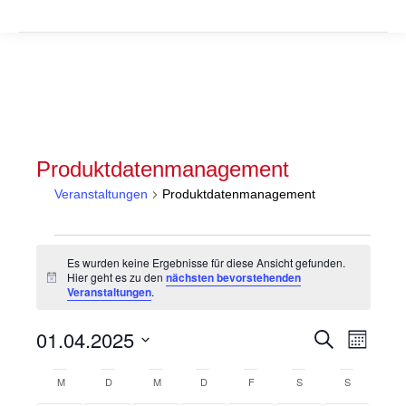
Produktdatenmanagement
Veranstaltungen
Produktdatenmanagement
Veranstaltungen
Es wurden keine Ergebnisse für diese Ansicht gefunden.
Hier geht es zu den
nächsten bevorstehenden
Hinweis
Veranstaltungen
.
Veranstal
Veran
01.04.2025
Suche
Monat
Suche
Ansic
Datum
Kalender
wählen.
M
MONTAG
D
DIENSTAG
M
MITTWOCH
D
DONNERSTAG
F
FREITAG
S
SAMSTAG
S
SONNTAG
und
Navig