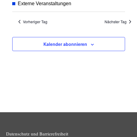
Suche
Ansic
wählen.
Externe Veranstaltungen
und
Navig
Ansichten
Vorheriger Tag
Nächster Tag
Navigatio
Kalender abonnieren
Datenschutz und Barrierefreiheit