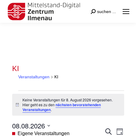
Search:
suchen ...
KI
Veranstaltungen
KI
Veranstaltungen
Keine Veranstaltungen für 8. August 2026 vorgesehen.
für
Hier geht es zu den
nächsten bevorstehenden
Hinweis
Veranstaltungen
.
8.
August
08.08.2026
2026
Veranstal
Veran
Suche
Datum
Eigene Veranstaltungen
Tag