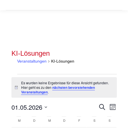
KI-Lösungen
Veranstaltungen
KI-Lösungen
Veranstaltungen
Es wurden keine Ergebnisse für diese Ansicht gefunden.
Hier geht es zu den
nächsten bevorstehenden
Hinweis
Veranstaltungen
.
Veranstal
Veran
01.05.2026
Suche
Monat
Suche
Ansic
Datum
Kalender
wählen.
M
MONTAG
D
DIENSTAG
M
MITTWOCH
D
DONNERSTAG
F
FREITAG
S
SAMSTAG
S
SONNTAG
und
Navig