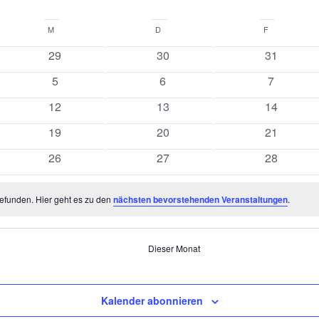
M
MITTWOCH
D
DONNERSTAG
F
FREITAG
0
0
0
29
30
31
ungen
Veranstaltungen
Veranstaltungen
Veranstalt
0
0
0
5
6
7
ungen
Veranstaltungen
Veranstaltungen
Veranstal
0
0
0
12
13
14
ungen
Veranstaltungen
Veranstaltungen
Veranstalt
0
0
0
19
20
21
ungen
Veranstaltungen
Veranstaltungen
Veranstalt
0
0
0
26
27
28
ungen
Veranstaltungen
Veranstaltungen
Veranstalt
efunden. Hier geht es zu den
nächsten bevorstehenden Veranstaltungen
.
Dieser Monat
Kalender abonnieren