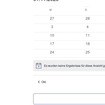
Datum
Kalender
wählen.
M
MONTAG
D
DIENSTAG
von
0
0
27
28
Veranstaltungen
Veranstaltungen
Veranstalt
0
0
3
4
Veranstaltungen
Veranstalt
0
0
10
11
Veranstaltungen
Veranstalt
0
0
17
18
Veranstaltungen
Veranstalt
0
0
24
25
Veranstaltungen
Veranstalt
Es wurden keine Ergebnisse für diese Ansicht g
Hinweis
Okt.