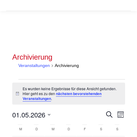
Archivierung
Veranstaltungen
Archivierung
Veranstaltungen
Es wurden keine Ergebnisse für diese Ansicht gefunden.
Hier geht es zu den
nächsten bevorstehenden
Hinweis
Veranstaltungen
.
Veranstal
Veran
01.05.2026
Suche
Monat
Suche
Ansic
Datum
Kalender
wählen.
M
MONTAG
D
DIENSTAG
M
MITTWOCH
D
DONNERSTAG
F
FREITAG
S
SAMSTAG
S
SONNTAG
und
Navig