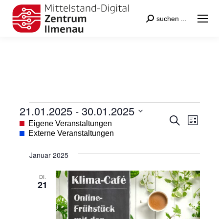
Search:
suchen ...
21.01.2025
 - 
30.01.2025
Veranstaltungen
Veranstal
Veran
Suche
Datum
Eigene Veranstaltungen
Liste
Suche
Ansic
wählen.
Externe Veranstaltungen
und
Navig
Januar 2025
Ansichten
Navigatio
DI.
21