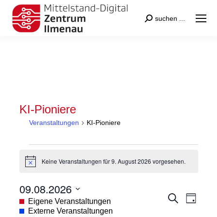
Search:
suchen ...
KI-Pioniere
Veranstaltungen
KI-Pioniere
Veranstaltungen
Keine Veranstaltungen für 9. August 2026 vorgesehen.
für
Hinweis
9.
09.08.2026
August
Veranstal
Veran
Suche
Datum
Eigene Veranstaltungen
Tag
2026
Suche
Ansic
wählen.
Externe Veranstaltungen