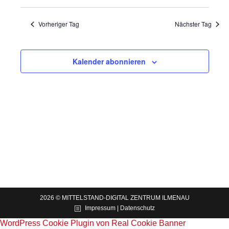
und
Navig
Ansichten
Vorheriger Tag
Nächster Tag
Navigatio
Kalender abonnieren
2026 © MITTELSTAND-DIGITAL ZENTRUM ILMENAU
Impressum | Datenschutz
WordPress Cookie Plugin von Real Cookie Banner