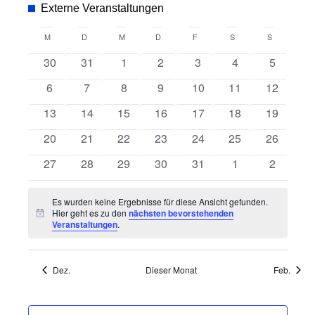
Suche
Ansic
wählen.
Externe Veranstaltungen
und
Navig
Kalender
M
MONTAG
D
DIENSTAG
M
MITTWOCH
D
DONNERSTAG
F
FREITAG
S
SAMSTAG
S
SONNTAG
Ansichten
von
0
0
0
0
0
0
0
30
31
1
2
3
4
5
Navigatio
Veranstaltungen
Veranstaltungen
Veranstaltungen
Veranstaltungen
Veranstaltungen
Veranstaltungen
Veranstaltungen
Veransta
0
0
0
0
0
0
0
6
7
8
9
10
11
12
Veranstaltungen
Veranstaltungen
Veranstaltungen
Veranstaltungen
Veranstaltungen
Veranstaltungen
Veranstal
0
0
0
0
0
0
0
13
14
15
16
17
18
19
Veranstaltungen
Veranstaltungen
Veranstaltungen
Veranstaltungen
Veranstaltungen
Veranstaltungen
Veranstal
0
0
0
0
0
0
0
20
21
22
23
24
25
26
Veranstaltungen
Veranstaltungen
Veranstaltungen
Veranstaltungen
Veranstaltungen
Veranstaltungen
Veranstal
0
0
0
0
0
0
0
27
28
29
30
31
1
2
Veranstaltungen
Veranstaltungen
Veranstaltungen
Veranstaltungen
Veranstaltungen
Veranstaltungen
Veransta
Es wurden keine Ergebnisse für diese Ansicht gefunden.
Hier geht es zu den
nächsten bevorstehenden
Hinweis
Veranstaltungen
.
Dez.
Dieser Monat
Feb.