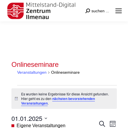
Search:
suchen ...
Onlineseminare
Veranstaltungen
Onlineseminare
Veranstaltungen
Es wurden keine Ergebnisse für diese Ansicht gefunden.
Hier geht es zu den
nächsten bevorstehenden
Hinweis
Veranstaltungen
.
01.01.2025
Veranstal
Veran
Suche
Datum
Eigene Veranstaltungen
Monat