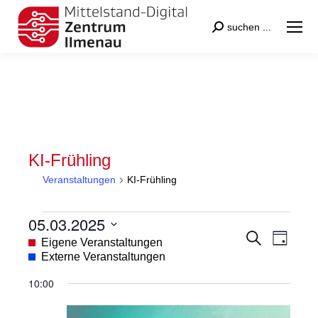
Search:
suchen ...
KI-Frühling
Veranstaltungen
KI-Frühling
Veranstaltungen
05.03.2025
Veranstal
Veran
Suche
für
Datum
Eigene Veranstaltungen
Tag
Suche
Ansic
wählen.
Externe Veranstaltungen
5.
und
Navig
März
10:00
Ansichten
2025