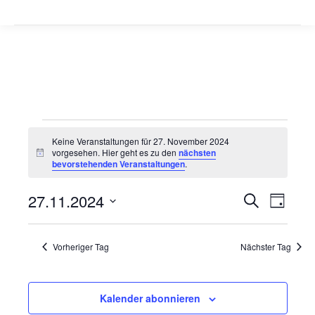
Veranstaltungen
Keine Veranstaltungen für 27. November 2024
vorgesehen. Hier geht es zu den
nächsten
Hinweis
bevorstehenden Veranstaltungen
.
für
Veranstal
Veran
27.11.2024
Suche
27.
Tag
Suche
Ansic
Datum
wählen.
November
und
Navig
Vorheriger Tag
Nächster Tag
Ansichten
2024
Navigatio
Kalender abonnieren