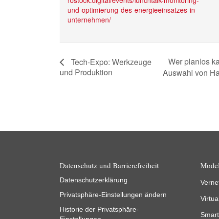
rostock.digital/events/lunchtalk-monitoring-
und-optimierung-des-energieeinsatzes-in-
unternehmen/
Wer planlos ka
Tech-Expo: Werkzeuge
und Produktion
Auswahl von Ha
Datenschutz und Barrierefreiheit
Model
Datenschutzerklärung
Verne
Privatsphäre-Einstellungen ändern
Virtua
Historie der Privatsphäre-
Smart