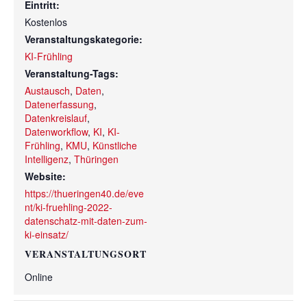
Eintritt:
Kostenlos
Veranstaltungskategorie:
KI-Frühling
Veranstaltung-Tags:
Austausch
,
Daten
,
Datenerfassung
,
Datenkreislauf
,
Datenworkflow
,
KI
,
KI-
Frühling
,
KMU
,
Künstliche
Intelligenz
,
Thüringen
Website:
https://thueringen40.de/eve
nt/ki-fruehling-2022-
datenschatz-mit-daten-zum-
ki-einsatz/
VERANSTALTUNGSORT
Online